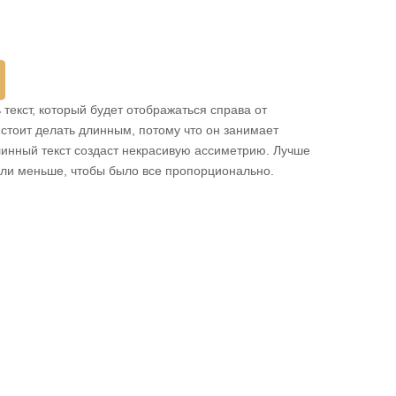
 заявку, вы соглашаетесь
 заявку, вы соглашаетесь
с
с
 конфиденциальности
 конфиденциальности
чтобы мне написали
 текст, который будет отображаться справа от
 стоит делать длинным, потому что он занимает
 заявку, вы соглашаетесь
с
линный текст создаст некрасивую ассиметрию. Лучше
 конфиденциальности
к или меньше, чтобы было все пропорционально.