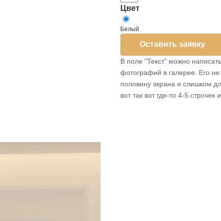
Отправляя
Отправляя
Забронировать зал
Забронировать зал
Цвет
политикой
политикой
Белый
Оставить заявку
Хочу, чтобы мне позвонили
Хочу, 
В поле "Текст" можно написать
фотографий в галерее. Его не
Отправляя
Оставить заявку
половину экрана и слишком д
политикой
вот так вот где-то 4-5 строче